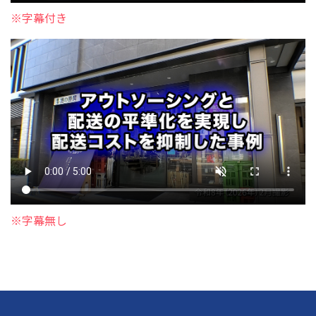
※字幕付き
※字幕無し