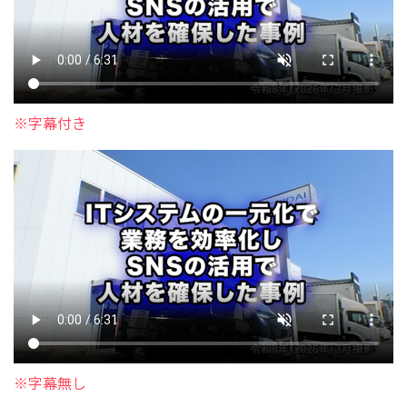
※字幕付き
※字幕無し